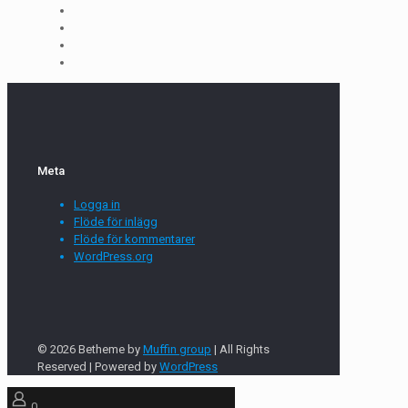
Meta
Logga in
Flöde för inlägg
Flöde för kommentarer
WordPress.org
© 2026 Betheme by
Muffin group
| All Rights
Reserved | Powered by
WordPress
0